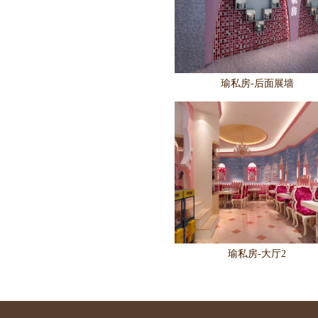
瑜私房-后面展墙
瑜私房-大厅2